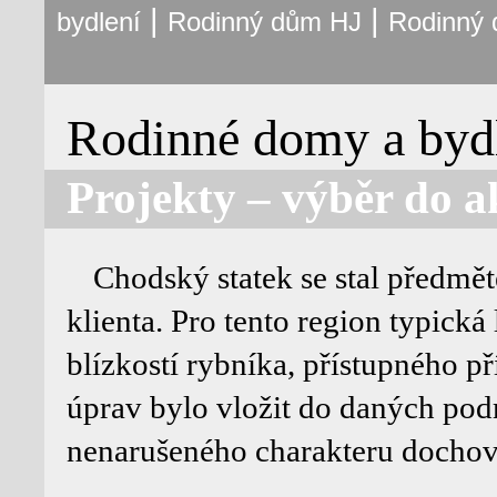
|
|
bydlení
Rodinný dům HJ
Rodinný
Rodinné domy a bydl
Projekty – výběr do a
Chodský statek se stal předmět
klienta. Pro tento region typická
blízkostí rybníka, přístupného
úprav bylo vložit do daných po
nenarušeného charakteru dochov