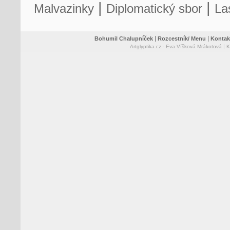
|
|
Malvazinky
Diplomatický sbor
La
|
|
Bohumil Chalupníček
Rozcestník/ Menu
Kontak
|
Artglyptika.cz - Eva Víšková Mrákotová
K