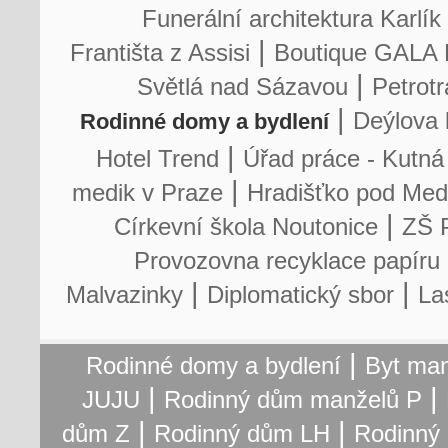
Funerální architektura Karlík
|
Františta z Assisi
Boutique GALA 
|
Světlá nad Sázavou
Petrot
|
Deýlova 
Rodinné domy a bydlení
|
Hotel Trend
Úřad práce - Kutná
|
medik v Praze
Hradišťko pod Me
|
Církevní škola Noutonice
ZŠ 
Provozovna recyklace papíru
|
|
Malvazinky
Diplomatický sbor
La
|
Rodinné domy a bydlení
Byt man
|
|
JUJU
Rodinný dům manželů P
|
|
dům Z
Rodinný dům LH
Rodinný