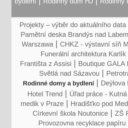
|
|
bydlení
Rodinný dům HJ
Rodinný
Projekty – výběr do aktuálního data
Pamětní deska Brandýs nad Labe
|
Warszawa
CHKZ - výstavní síň 
Funerální architektura Karlík
|
Františta z Assisi
Boutique GALA 
|
Světlá nad Sázavou
Petrot
|
Deýlova 
Rodinné domy a bydlení
|
Hotel Trend
Úřad práce - Kutná
|
medik v Praze
Hradišťko pod Me
|
Církevní škola Noutonice
ZŠ 
Provozovna recyklace papíru